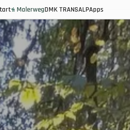
tart
Malerweg
DMK TRANSALP
Apps