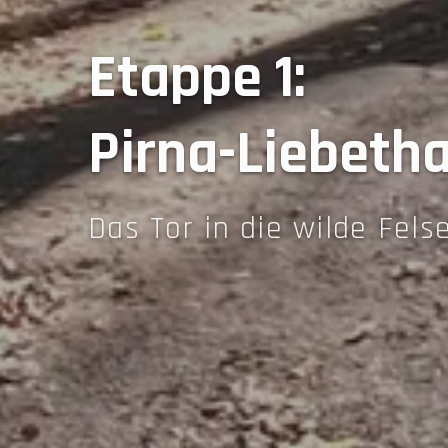
Etappe
1
:
Pirna-Liebetha
Das Tor in die wilde Fels